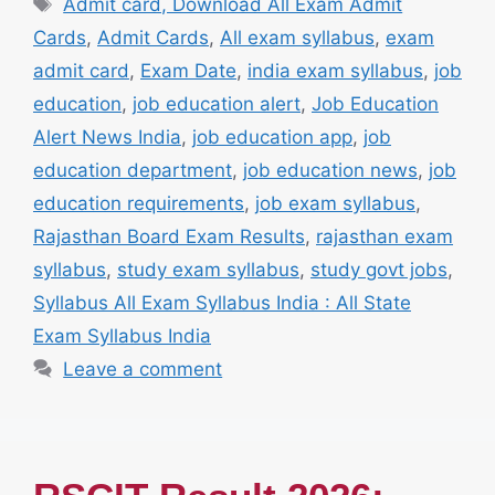
Tags
Admit card, Download All Exam Admit
Cards
,
Admit Cards
,
All exam syllabus
,
exam
admit card
,
Exam Date
,
india exam syllabus
,
job
education
,
job education alert
,
Job Education
Alert News India
,
job education app
,
job
education department
,
job education news
,
job
education requirements
,
job exam syllabus
,
Rajasthan Board Exam Results
,
rajasthan exam
syllabus
,
study exam syllabus
,
study govt jobs
,
Syllabus All Exam Syllabus India : All State
Exam Syllabus India
Leave a comment