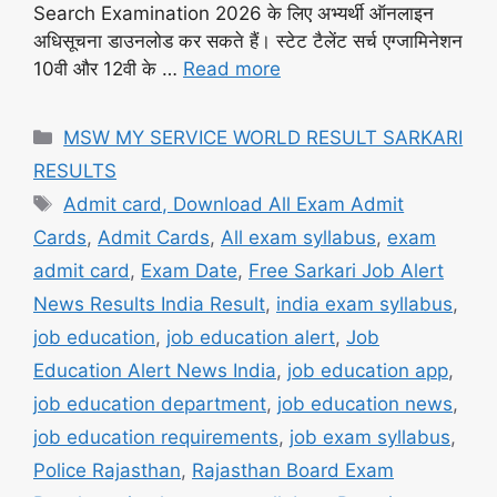
Search Examination 2026 के लिए अभ्यर्थी ऑनलाइन
अधिसूचना डाउनलोड कर सकते हैं। स्टेट टैलेंट सर्च एग्जामिनेशन
10वी और 12वी के …
Read more
Categories
MSW MY SERVICE WORLD RESULT SARKARI
RESULTS
Tags
Admit card, Download All Exam Admit
Cards
,
Admit Cards
,
All exam syllabus
,
exam
admit card
,
Exam Date
,
Free Sarkari Job Alert
News Results India Result
,
india exam syllabus
,
job education
,
job education alert
,
Job
Education Alert News India
,
job education app
,
job education department
,
job education news
,
job education requirements
,
job exam syllabus
,
Police Rajasthan
,
Rajasthan Board Exam