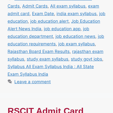
Cards
,
Admit Cards
,
All exam syllabus
,
exam
admit card
,
Exam Date
,
india exam syllabus
,
job
education
,
job education alert
,
Job Education
Alert News India
,
job education app
,
job
education department
,
job education news
,
job
education requirements
,
job exam syllabus
,
Rajasthan Board Exam Results
,
rajasthan exam
syllabus
,
study exam syllabus
,
study govt jobs
,
Syllabus All Exam Syllabus India : All State
Exam Syllabus India
Leave a comment
RSCIT Admit Card