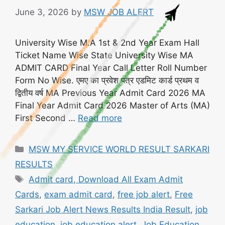
June 3, 2026
by
MSW JOB ALERT
University Wise M.A 1st & 2nd Year Exam Hall
Ticket Name Wise State University Wise MA
ADMIT CARD Final Year Call Letter Roll Number
Form No Wise. एमए का प्रवेश पत्र एडमिट कार्ड प्रथम व
द्वितीय वर्ष MA Previous Year Admit Card 2026 MA
Final Year Admit Card 2026 Master of Arts (MA)
First Second …
Read more
Categories
MSW MY SERVICE WORLD RESULT SARKARI
RESULTS
Tags
Admit card, Download All Exam Admit
Cards
,
exam admit card
,
free job alert
,
Free
Sarkari Job Alert News Results India Result
,
job
education
,
job education alert
,
Job Education