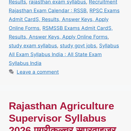
Results
,
rajasthan exam syllabus
,
Recruitment
Rajasthan Exam Calendar : RSSB
,
RPSC Exams
Admit CardS, Results, Answer Keys, Apply
Online Forms
,
RSMSSB Exams Admit CardS,
Results, Answer Keys, Apply Online Forms
,
study exam syllabus
,
study govt jobs
,
Syllabus
All Exam Syllabus India : All State Exam
Syllabus India
Leave a comment
Rajasthan Agriculture
Supervisor Syllabus
2026 एग्रीकल्चर सुपरवाइजर