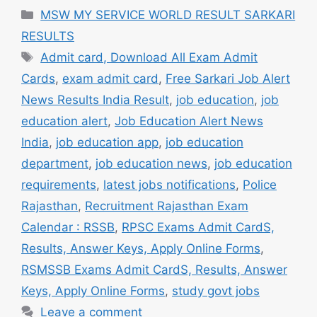
Categories
MSW MY SERVICE WORLD RESULT SARKARI
RESULTS
Tags
Admit card, Download All Exam Admit
Cards
,
exam admit card
,
Free Sarkari Job Alert
News Results India Result
,
job education
,
job
education alert
,
Job Education Alert News
India
,
job education app
,
job education
department
,
job education news
,
job education
requirements
,
latest jobs notifications
,
Police
Rajasthan
,
Recruitment Rajasthan Exam
Calendar : RSSB
,
RPSC Exams Admit CardS,
Results, Answer Keys, Apply Online Forms
,
RSMSSB Exams Admit CardS, Results, Answer
Keys, Apply Online Forms
,
study govt jobs
Leave a comment