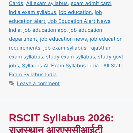
Cards
,
All exam syllabus
,
exam admit card
,
india exam syllabus
,
job education
,
job
education alert
,
Job Education Alert News
India
,
job education app
,
job education
department
,
job education news
,
job education
requirements
,
job exam syllabus
,
rajasthan
exam syllabus
,
study exam syllabus
,
study govt
jobs
,
Syllabus All Exam Syllabus India : All State
Exam Syllabus India
Leave a comment
RSCIT Syllabus 2026:
राजस्थान आरएससीआईटी