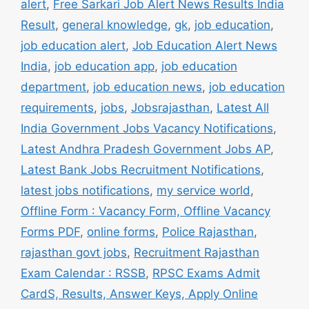
alert
,
Free Sarkari Job Alert News Results India
Result
,
general knowledge
,
gk
,
job education
,
job education alert
,
Job Education Alert News
India
,
job education app
,
job education
department
,
job education news
,
job education
requirements
,
jobs
,
Jobsrajasthan
,
Latest All
India Government Jobs Vacancy Notifications
,
Latest Andhra Pradesh Government Jobs AP
,
Latest Bank Jobs Recruitment Notifications
,
latest jobs notifications
,
my service world
,
Offline Form : Vacancy Form, Offline Vacancy
Forms PDF
,
online forms
,
Police Rajasthan
,
rajasthan govt jobs
,
Recruitment Rajasthan
Exam Calendar : RSSB
,
RPSC Exams Admit
CardS, Results, Answer Keys, Apply Online