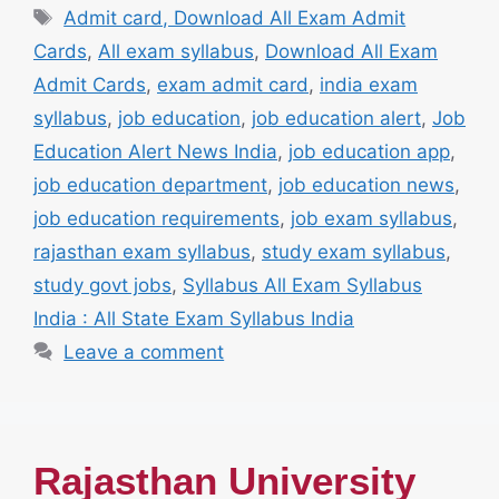
Tags
Admit card, Download All Exam Admit
Cards
,
All exam syllabus
,
Download All Exam
Admit Cards
,
exam admit card
,
india exam
syllabus
,
job education
,
job education alert
,
Job
Education Alert News India
,
job education app
,
job education department
,
job education news
,
job education requirements
,
job exam syllabus
,
rajasthan exam syllabus
,
study exam syllabus
,
study govt jobs
,
Syllabus All Exam Syllabus
India : All State Exam Syllabus India
Leave a comment
Rajasthan University