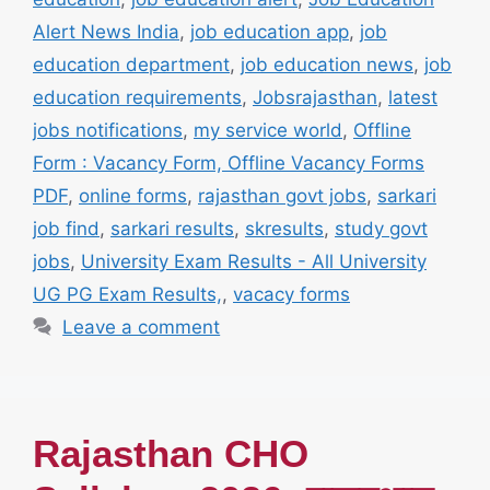
Alert News India
,
job education app
,
job
education department
,
job education news
,
job
education requirements
,
Jobsrajasthan
,
latest
jobs notifications
,
my service world
,
Offline
Form : Vacancy Form, Offline Vacancy Forms
PDF
,
online forms
,
rajasthan govt jobs
,
sarkari
job find
,
sarkari results
,
skresults
,
study govt
jobs
,
University Exam Results - All University
UG PG Exam Results,
,
vacacy forms
Leave a comment
Rajasthan CHO