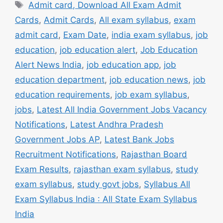
Tags
Admit card, Download All Exam Admit
Cards
,
Admit Cards
,
All exam syllabus
,
exam
admit card
,
Exam Date
,
india exam syllabus
,
job
education
,
job education alert
,
Job Education
Alert News India
,
job education app
,
job
education department
,
job education news
,
job
education requirements
,
job exam syllabus
,
jobs
,
Latest All India Government Jobs Vacancy
Notifications
,
Latest Andhra Pradesh
Government Jobs AP
,
Latest Bank Jobs
Recruitment Notifications
,
Rajasthan Board
Exam Results
,
rajasthan exam syllabus
,
study
exam syllabus
,
study govt jobs
,
Syllabus All
Exam Syllabus India : All State Exam Syllabus
India