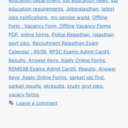
education department
,
job education news
,
job
education requirements
,
Jobsrajasthan
,
latest
jobs notifications
,
my service world
,
Offline
Form : Vacancy Form, Offline Vacancy Forms
PDF
,
online forms
,
Police Rajasthan
,
rajasthan
govt jobs
,
Recruitment Rajasthan Exam
Calendar : RSSB
,
RPSC Exams Admit CardS,
Results, Answer Keys, Apply Online Forms
,
RSMSSB Exams Admit CardS, Results, Answer
Keys, Apply Online Forms
,
sarkari job find
,
sarkari results
,
skresults
,
study govt jobs
,
vacacy forms
Leave a comment