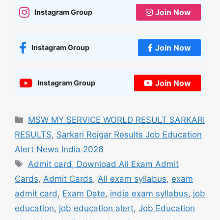
Join Now
Instagram Group
Join Now
Instagram Group
Join Now
Instagram Group
Categories
MSW MY SERVICE WORLD RESULT SARKARI
RESULTS
,
Sarkari Rojgar Results Job Education
Alert News India 2026
Tags
Admit card, Download All Exam Admit
Cards
,
Admit Cards
,
All exam syllabus
,
exam
admit card
,
Exam Date
,
india exam syllabus
,
job
education
,
job education alert
,
Job Education