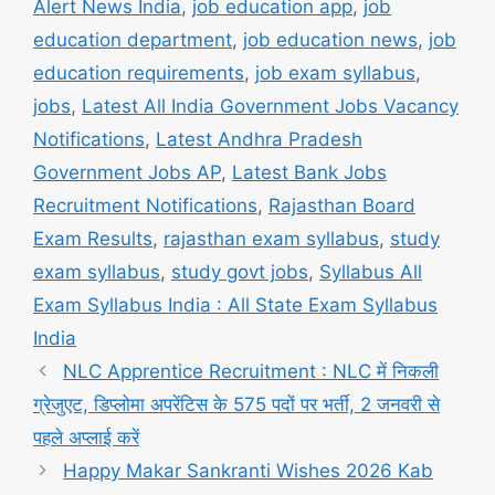
Alert News India
,
job education app
,
job
education department
,
job education news
,
job
education requirements
,
job exam syllabus
,
jobs
,
Latest All India Government Jobs Vacancy
Notifications
,
Latest Andhra Pradesh
Government Jobs AP
,
Latest Bank Jobs
Recruitment Notifications
,
Rajasthan Board
Exam Results
,
rajasthan exam syllabus
,
study
exam syllabus
,
study govt jobs
,
Syllabus All
Exam Syllabus India : All State Exam Syllabus
India
NLC Apprentice Recruitment : NLC में निकली
ग्रेजुएट, डिप्लोमा अपरेंटिस के 575 पदों पर भर्ती, 2 जनवरी से
पहले अप्लाई करें
Happy Makar Sankranti Wishes 2026 Kab