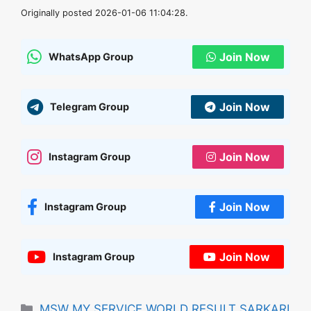
Originally posted 2026-01-06 11:04:28.
Join Now
WhatsApp Group
Join Now
Telegram Group
Join Now
Instagram Group
Join Now
Instagram Group
Join Now
Instagram Group
Categories
MSW MY SERVICE WORLD RESULT SARKARI