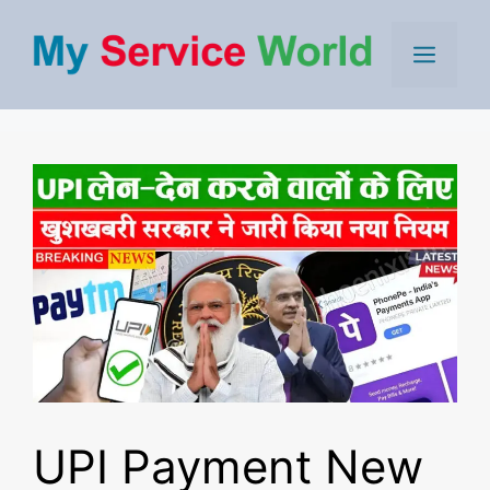
Skip
to
Men
content
UPI Payment New