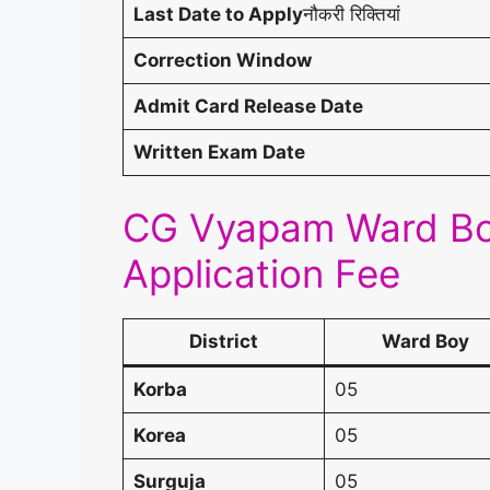
Last Date to Apply
नौकरी रिक्तियां
Correction Window
Admit Card Release Date
Written Exam Date
CG Vyapam Ward Boy
Application Fee
District
Ward Boy
Korba
05
Korea
05
Surguja
05