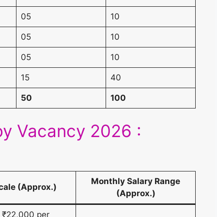
05
10
05
10
05
10
15
40
50
100
y Vacancy 2026 :
Monthly Salary Range
cale (Approx.)
(Approx.)
 ₹22,000 per