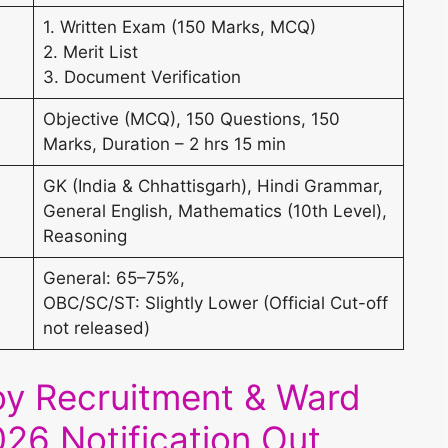
1. Written Exam (150 Marks, MCQ)
2. Merit List
3. Document Verification
Objective (MCQ), 150 Questions, 150
Marks, Duration – 2 hrs 15 min
GK (India & Chhattisgarh), Hindi Grammar,
General English, Mathematics (10th Level),
Reasoning
General: 65–75%,
OBC/SC/ST: Slightly Lower (Official Cut-off
not released)
y Recruitment & Ward
26 Notification Out