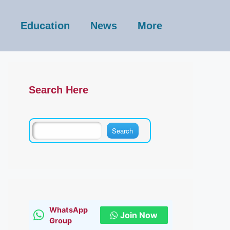
Education
News
More
Search Here
WhatsApp
Join Now
Group