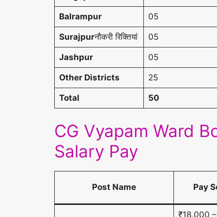
Balrampur
05
Surajpur
नौकरी रिक्तियां
05
Jashpur
05
Other Districts
25
Total
50
CG Vyapam Ward Bo
Salary Pay
Post Name
Pay S
₹18,000 –