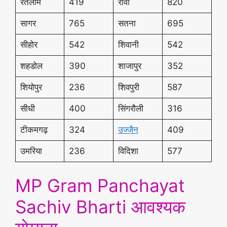
रतलाम
419
रीवा
820
सागर
765
सतना
695
सीहोर
542
शिवानी
542
शहडोल
390
शाजापुर
352
शियोपुर
236
शिवपुरी
587
सीधी
400
सिंगरौली
316
टीकमगढ़
324
उज्जैन
409
उमरिया
236
विदिशा
577
MP Gram Panchayat
Sachiv Bharti आवश्यक