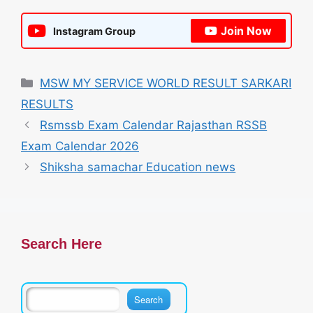
Join Now
Instagram Group
Categories
MSW MY SERVICE WORLD RESULT SARKARI
RESULTS
Rsmssb Exam Calendar Rajasthan RSSB
Exam Calendar 2026
Shiksha samachar Education news
Search Here