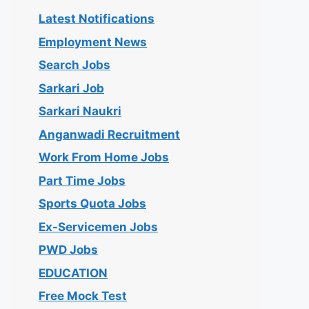
Latest Notifications
Employment News
Search Jobs
Sarkari Job
Sarkari Naukri
Anganwadi Recruitment
Work From Home Jobs
Part Time Jobs
Sports Quota Jobs
Ex-Servicemen Jobs
PWD Jobs
EDUCATION
Free Mock Test