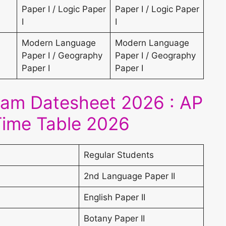
Paper I / Logic Paper
Paper I / Logic Paper
I
I
Modern Language
Modern Language
Paper I / Geography
Paper I / Geography
Paper I
Paper I
xam Datesheet 2026 : AP
Time Table 2026
Regular Students
2nd Language Paper II
English Paper II
Botany Paper II