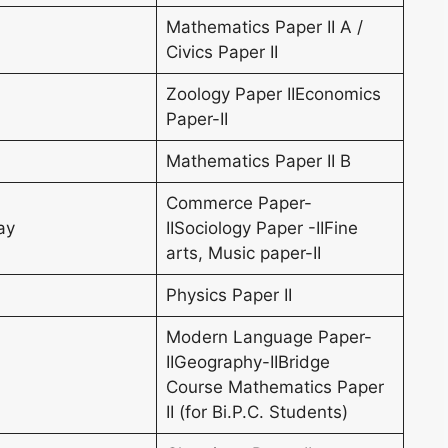
Mathematics Paper II A /
Civics Paper II
Zoology Paper IIEconomics
Paper-II
Mathematics Paper II B
Commerce Paper-
ay
IISociology Paper -IIFine
arts, Music paper-II
Physics Paper II
Modern Language Paper-
IIGeography-IIBridge
Course Mathematics Paper
II (for Bi.P.C. Students)