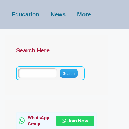
Education
News
More
Search Here
WhatsApp
Join Now
Group