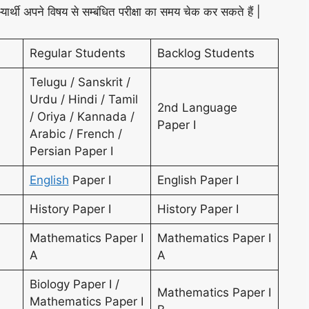
्यार्थी अपने विषय से सम्बंधित परीक्षा का समय चेक कर सकते हैं |
Regular Students
Backlog Students
Telugu / Sanskrit /
Urdu / Hindi / Tamil
2nd Language
/ Oriya / Kannada /
Paper I
Arabic / French /
Persian Paper I
English
Paper I
English Paper I
History Paper I
History Paper I
Mathematics Paper I
Mathematics Paper I
A
A
Biology Paper I /
Mathematics Paper I
Mathematics Paper I