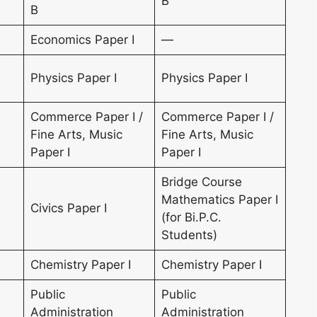
B
B
Economics Paper I
—
Physics Paper I
Physics Paper I
Commerce Paper I /
Commerce Paper I /
Fine Arts, Music
Fine Arts, Music
Paper I
Paper I
Bridge Course
Mathematics Paper I
Civics Paper I
(for Bi.P.C.
Students)
Chemistry Paper I
Chemistry Paper I
Public
Public
Administration
Administration